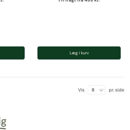
r.
Fri fragt fra 499 kr.
Læg i kurv
Vis
pr. side
ig