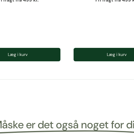
ri fragt fra 499 kr.
Fri fragt fra 499 k
Læg i kurv
Læg i kurv
åske er det også noget for d