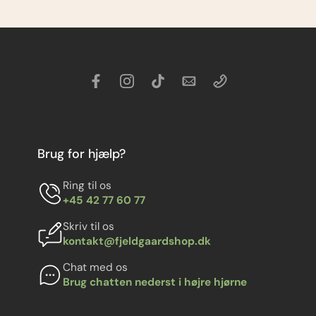
Brug for hjælp?
Ring til os
+45 42 77 60 77
Skriv til os
kontakt@fjeldgaardshop.dk
Chat med os
Brug chatten nederst i højre hjørne