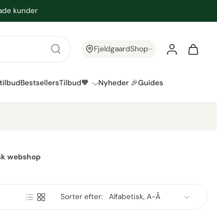
FjeldgaardShop
tilbud
Bestsellers
Tilbud🧡
Nyheder 🎉
Guides
ansk webshop
Sorter efter: