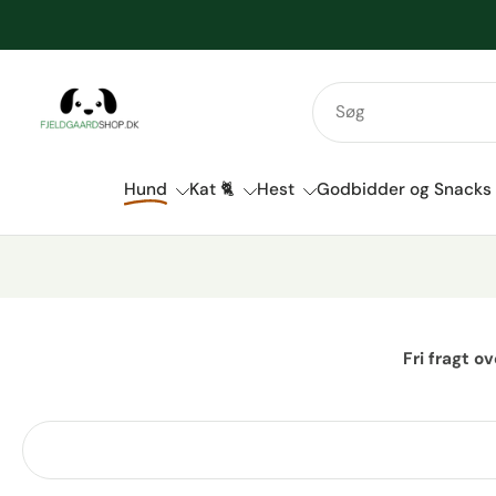
Spring
til
indhold
Hund
Kat 🐈
Hest
Godbidder og Snacks
Fri fragt o