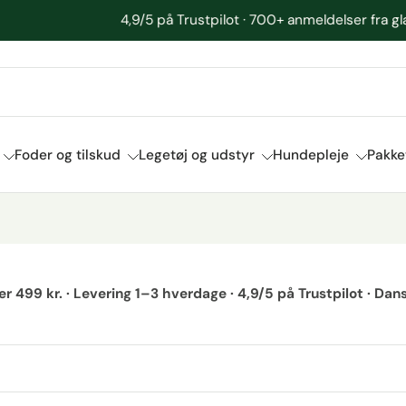
4,9/5 på Trustpilot · 700+ anmeldelser fra glade kunder
Foder og tilskud
Legetøj og udstyr
Hundepleje
Pakke
ver 499 kr. · Levering 1–3 hverdage · 4,9/5 på Trustpilot · D