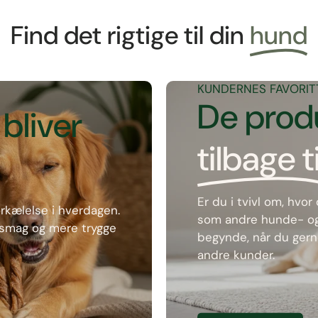
Find det rigtige til din
hund
KUNDERNES FAVORIT
De prod
bliver
tilbage ti
Er du i tvivl om, hvo
forkælelse i hverdagen.
som andre hunde- og k
, smag og mere trygge
begynde, når du gern
andre kunder.