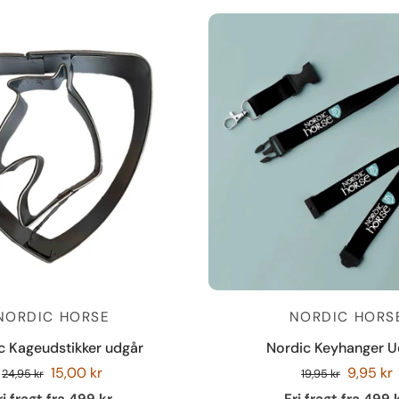
NORDIC HORSE
NORDIC HORS
c Kageudstikker udgår
Nordic Keyhanger U
15,00 kr
9,95 kr
24,95 kr
19,95 kr