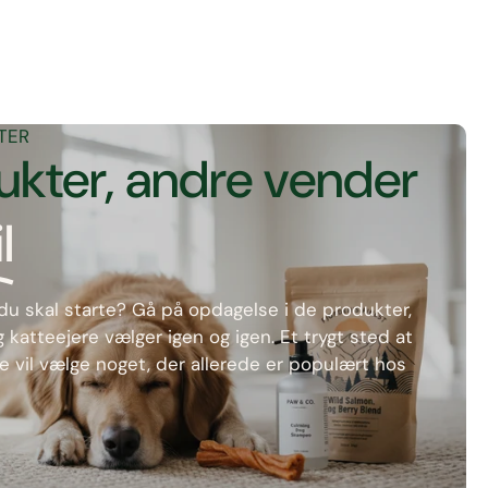
TER
ukter, andre vender
l
r du skal starte? Gå på opdagelse i de produkter,
atteejere vælger igen og igen. Et trygt sted at
e vil vælge noget, der allerede er populært hos