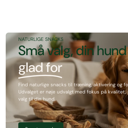
NATURLIGE SNACKS
Små valg, din hund 
glad for
Find naturlige snacks til træning, aktivering og 
Udvalget er nøje udvalgt med fokus på kvalitet
valg til din hund.