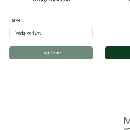
Fri fragt fra 499 kr.
F
Farve
Læg i kurv
M