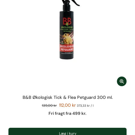
B&B Økologisk Tick & Flea Petguard 300 ml.
112,00 kr
139,00 kr
373,33 kr
/
l
Fri fragt fra 499 kr.
Læg i kurv