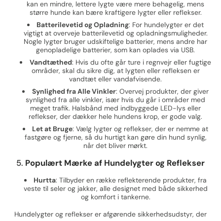
kan en mindre, lettere lygte være mere behagelig, mens
større hunde kan bære kraftigere lygter eller reflekser.
Batterilevetid og Opladning
: For hundelygter er det
vigtigt at overveje batterilevetid og opladningsmuligheder.
Nogle lygter bruger udskiftelige batterier, mens andre har
genopladelige batterier, som kan oplades via USB.
Vandtæthed
: Hvis du ofte går ture i regnvejr eller fugtige
områder, skal du sikre dig, at lygten eller refleksen er
vandtæt eller vandafvisende.
Synlighed fra Alle Vinkler
: Overvej produkter, der giver
synlighed fra alle vinkler, især hvis du går i områder med
meget trafik. Halsbånd med indbyggede LED-lys eller
reflekser, der dækker hele hundens krop, er gode valg.
Let at Bruge
: Vælg lygter og reflekser, der er nemme at
fastgøre og fjerne, så du hurtigt kan gøre din hund synlig,
når det bliver mørkt.
5.
Populært Mærke af Hundelygter og Reflekser
Hurtta
: Tilbyder en række reflekterende produkter, fra
veste til seler og jakker, alle designet med både sikkerhed
og komfort i tankerne.
Hundelygter og reflekser er afgørende sikkerhedsudstyr, der