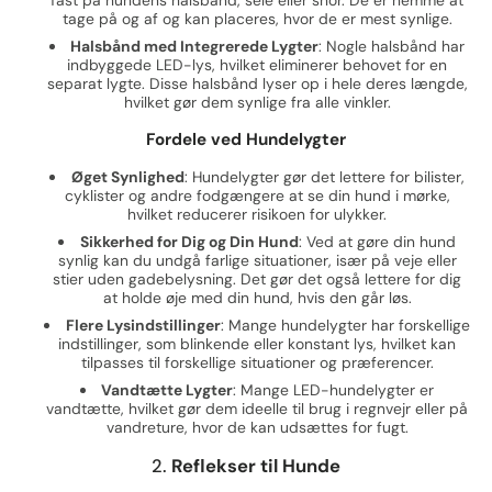
fast på hundens halsbånd, sele eller snor. De er nemme at
tage på og af og kan placeres, hvor de er mest synlige.
Halsbånd med Integrerede Lygter
: Nogle halsbånd har
indbyggede LED-lys, hvilket eliminerer behovet for en
separat lygte. Disse halsbånd lyser op i hele deres længde,
hvilket gør dem synlige fra alle vinkler.
Fordele ved Hundelygter
Øget Synlighed
: Hundelygter gør det lettere for bilister,
cyklister og andre fodgængere at se din hund i mørke,
hvilket reducerer risikoen for ulykker.
Sikkerhed for Dig og Din Hund
: Ved at gøre din hund
synlig kan du undgå farlige situationer, især på veje eller
stier uden gadebelysning. Det gør det også lettere for dig
at holde øje med din hund, hvis den går løs.
Flere Lysindstillinger
: Mange hundelygter har forskellige
indstillinger, som blinkende eller konstant lys, hvilket kan
tilpasses til forskellige situationer og præferencer.
Vandtætte Lygter
: Mange LED-hundelygter er
vandtætte, hvilket gør dem ideelle til brug i regnvejr eller på
vandreture, hvor de kan udsættes for fugt.
2.
Reflekser til Hunde