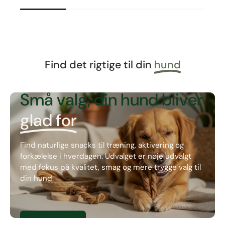
Find det rigtige til din
hund
NATURLIGE SNACKS
Små valg, din hund bliver
glad for
Find naturlige snacks til træning, aktivering og
forkælelse i hverdagen. Udvalget er nøje udvalgt
med fokus på kvalitet, smag og mere trygge valg til
din hund.
Se natursnacks