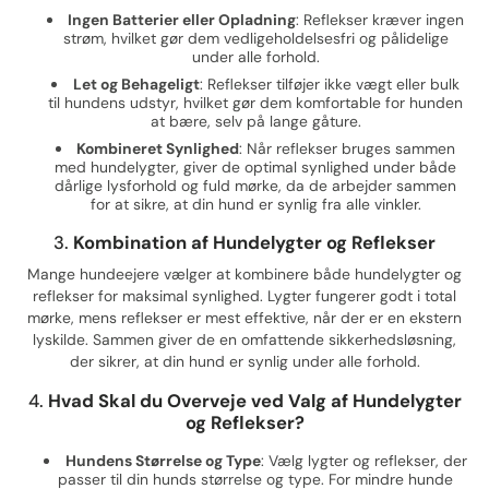
Ingen Batterier eller Opladning
: Reflekser kræver ingen
strøm, hvilket gør dem vedligeholdelsesfri og pålidelige
under alle forhold.
Let og Behageligt
: Reflekser tilføjer ikke vægt eller bulk
til hundens udstyr, hvilket gør dem komfortable for hunden
at bære, selv på lange gåture.
Kombineret Synlighed
: Når reflekser bruges sammen
med hundelygter, giver de optimal synlighed under både
dårlige lysforhold og fuld mørke, da de arbejder sammen
for at sikre, at din hund er synlig fra alle vinkler.
3.
Kombination af Hundelygter og Reflekser
Mange hundeejere vælger at kombinere både hundelygter og
reflekser for maksimal synlighed. Lygter fungerer godt i total
mørke, mens reflekser er mest effektive, når der er en ekstern
lyskilde. Sammen giver de en omfattende sikkerhedsløsning,
der sikrer, at din hund er synlig under alle forhold.
4.
Hvad Skal du Overveje ved Valg af Hundelygter
og Reflekser?
Hundens Størrelse og Type
: Vælg lygter og reflekser, der
passer til din hunds størrelse og type. For mindre hunde