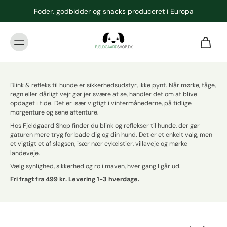
Foder, godbidder og snacks produceret i Europa
Blink & refleks til hunde er sikkerhedsudstyr, ikke pynt. Når mørke, tåge,
regn eller dårligt vejr gør jer svære at se, handler det om at blive
opdaget i tide. Det er især vigtigt i vintermånederne, på tidlige
morgenture og sene aftenture.
Hos Fjeldgaard Shop finder du blink og reflekser til hunde, der gør
gåturen mere tryg for både dig og din hund. Det er et enkelt valg, men
et vigtigt et af slagsen, især nær cykelstier, villaveje og mørke
landeveje.
Vælg synlighed, sikkerhed og ro i maven, hver gang I går ud.
Fri fragt fra 499 kr. Levering 1-3 hverdage.