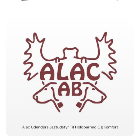
Alac Udendørs Jagtudstyr Til Holdbarhed Og Komfort