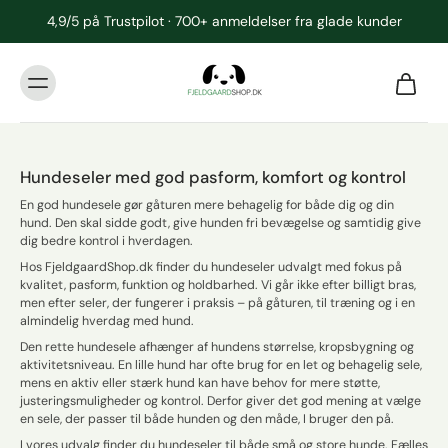
4,9/5 på Trustpilot · 700+ anmeldelser fra glade kunder
Hundeseler med god pasform, komfort og kontrol
En god hundesele gør gåturen mere behagelig for både dig og din
hund. Den skal sidde godt, give hunden fri bevægelse og samtidig give
dig bedre kontrol i hverdagen.
Hos FjeldgaardShop.dk finder du hundeseler udvalgt med fokus på
kvalitet, pasform, funktion og holdbarhed. Vi går ikke efter billigt bras,
men efter seler, der fungerer i praksis – på gåturen, til træning og i en
almindelig hverdag med hund.
Den rette hundesele afhænger af hundens størrelse, kropsbygning og
aktivitetsniveau. En lille hund har ofte brug for en let og behagelig sele,
mens en aktiv eller stærk hund kan have behov for mere støtte,
justeringsmuligheder og kontrol. Derfor giver det god mening at vælge
en sele, der passer til både hunden og den måde, I bruger den på.
I vores udvalg finder du hundeseler til både små og store hunde. Fælles