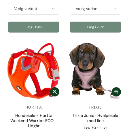
Læg i kurv
Læg i kurv
HURTTA
TRIXIE
Hundesele - Hurtta
Trixie Junior Hvalpesele
Weekend Warrior ECO -
med line
Udgår
Fra
79,00 kr