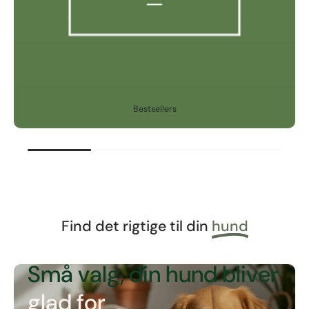
Bestsellers
Find det rigtige til din
hund
NATURLIGE SNACKS
Små valg, din hund bliver
glad for