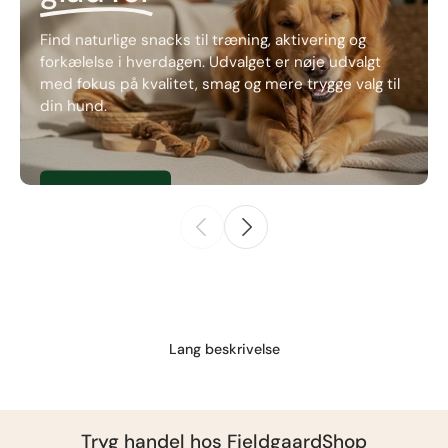
Find naturlige snacks til træning, aktivering og
forkælelse i hverdagen. Udvalget er nøje udvalgt
med fokus på kvalitet, smag og mere trygge valg til
din hund.
Se natursnacks
Lang beskrivelse
Tryg handel hos
FjeldgaardShop