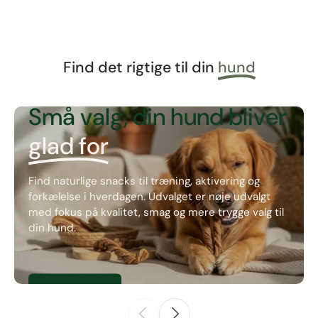
Find det rigtige til din
hund
NATURLIGE SNACKS
Små valg, din hund bliver
glad for
Find naturlige snacks til træning, aktivering og
forkælelse i hverdagen. Udvalget er nøje udvalgt
med fokus på kvalitet, smag og mere trygge valg til
din hund.
Se natursnacks