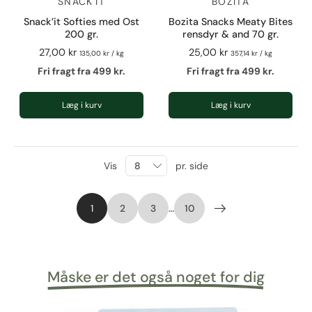
SNACK'IT
BOZITA
Snack’it Softies med Ost
Bozita Snacks Meaty Bites
200 gr.
rensdyr & and 70 gr.
27,00 kr
25,00 kr
135,00 kr
/
kg
357,14 kr
/
kg
Fri fragt fra 499 kr.
Fri fragt fra 499 kr.
Læg i kurv
Læg i kurv
Vis
pr. side
1
2
3
…
10
Måske er det også noget for dig