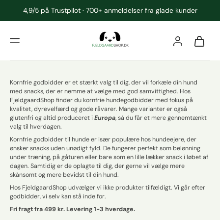
4,9/5 på Trustpilot · 700+ anmeldelser fra glade kunder
Kornfrie godbidder er et stærkt valg til dig, der vil forkæle din hund
med snacks, der er nemme at vælge med god samvittighed. Hos
FjeldgaardShop finder du kornfrie hundegodbidder med fokus på
kvalitet, dyrevelfærd og gode råvarer. Mange varianter er også
glutenfri og altid produceret i
Europa
, så du får et mere gennemtænkt
valg til hverdagen.
Kornfrie godbidder til hunde er især populære hos hundeejere, der
ønsker snacks uden unødigt fyld. De fungerer perfekt som belønning
under træning, på gåturen eller bare som en lille lækker snack i løbet af
dagen. Samtidig er de oplagte til dig, der gerne vil vælge mere
skånsomt og mere bevidst til din hund.
Hos FjeldgaardShop udvælger vi ikke produkter tilfældigt. Vi går efter
godbidder, vi selv kan stå inde for.
Fri fragt fra 499 kr. Levering 1-3 hverdage.