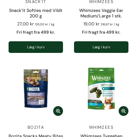
SNACK'IT
WHIMZEES
Snack’it Softies med Vildt
Whimzees Veggie Ear
200 g
Medium/Large 1 stk.
27,00 kr
19,00 kr
135,00 kr
/
kg
316,67 kr
/
kg
Fri fragt fra 499 kr.
Fri fragt fra 499 kr.
Læg i kurv
Læg i kurv
BOZITA
WHIMZEES
Bozita Snacks Meaty Bites
Whimzees Tyggeben