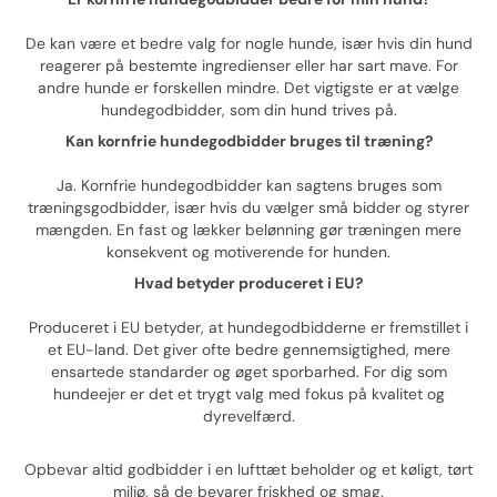
De kan være et bedre valg for nogle hunde, især hvis din hund
reagerer på bestemte ingredienser eller har sart mave. For
andre hunde er forskellen mindre. Det vigtigste er at vælge
hundegodbidder, som din hund trives på.
Kan kornfrie hundegodbidder bruges til træning?
Ja. Kornfrie hundegodbidder kan sagtens bruges som
træningsgodbidder, især hvis du vælger små bidder og styrer
mængden. En fast og lækker belønning gør træningen mere
konsekvent og motiverende for hunden.
Hvad betyder produceret i EU?
Produceret i EU betyder, at hundegodbidderne er fremstillet i
et EU-land. Det giver ofte bedre gennemsigtighed, mere
ensartede standarder og øget sporbarhed. For dig som
hundeejer er det et trygt valg med fokus på kvalitet og
dyrevelfærd.
Opbevar altid godbidder i en lufttæt beholder og et køligt, tørt
miljø, så de bevarer friskhed og smag.