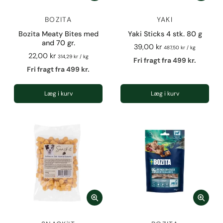
BOZITA
YAKI
Bozita Meaty Bites med
Yaki Sticks 4 stk. 80 g
and 70 gr.
39,00 kr
487,50 kr
/
kg
22,00 kr
314,29 kr
/
kg
Fri fragt fra 499 kr.
Fri fragt fra 499 kr.
Læg i kurv
Læg i kurv