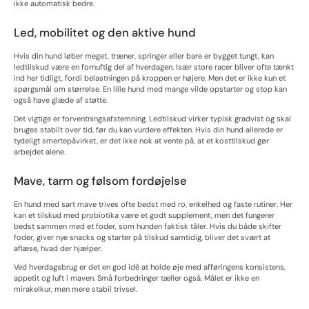
ikke automatisk bedre.
Led, mobilitet og den aktive hund
Hvis din hund løber meget, træner, springer eller bare er bygget tungt, kan
ledtilskud være en fornuftig del af hverdagen. Især store racer bliver ofte tænkt
ind her tidligt, fordi belastningen på kroppen er højere. Men det er ikke kun et
spørgsmål om størrelse. En lille hund med mange vilde opstarter og stop kan
også have glæde af støtte.
Det vigtige er forventningsafstemning. Ledtilskud virker typisk gradvist og skal
bruges stabilt over tid, før du kan vurdere effekten. Hvis din hund allerede er
tydeligt smertepåvirket, er det ikke nok at vente på, at et kosttilskud gør
arbejdet alene.
Mave, tarm og følsom fordøjelse
En hund med sart mave trives ofte bedst med ro, enkelhed og faste rutiner. Her
kan et tilskud med probiotika være et godt supplement, men det fungerer
bedst sammen med et foder, som hunden faktisk tåler. Hvis du både skifter
foder, giver nye snacks og starter på tilskud samtidig, bliver det svært at
aflæse, hvad der hjælper.
Ved hverdagsbrug er det en god idé at holde øje med afføringens konsistens,
appetit og luft i maven. Små forbedringer tæller også. Målet er ikke en
mirakelkur, men mere stabil trivsel.