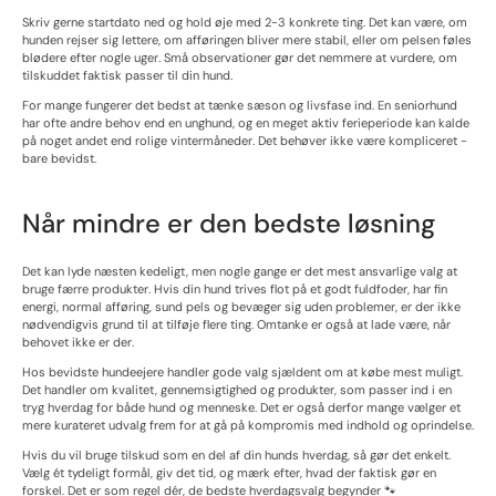
Skriv gerne startdato ned og hold øje med 2-3 konkrete ting. Det kan være, om
hunden rejser sig lettere, om afføringen bliver mere stabil, eller om pelsen føles
blødere efter nogle uger. Små observationer gør det nemmere at vurdere, om
tilskuddet faktisk passer til din hund.
For mange fungerer det bedst at tænke sæson og livsfase ind. En seniorhund
har ofte andre behov end en unghund, og en meget aktiv ferieperiode kan kalde
på noget andet end rolige vintermåneder. Det behøver ikke være kompliceret -
bare bevidst.
Når mindre er den bedste løsning
Det kan lyde næsten kedeligt, men nogle gange er det mest ansvarlige valg at
bruge færre produkter. Hvis din hund trives flot på et godt fuldfoder, har fin
energi, normal afføring, sund pels og bevæger sig uden problemer, er der ikke
nødvendigvis grund til at tilføje flere ting. Omtanke er også at lade være, når
behovet ikke er der.
Hos bevidste hundeejere handler gode valg sjældent om at købe mest muligt.
Det handler om kvalitet, gennemsigtighed og produkter, som passer ind i en
tryg hverdag for både hund og menneske. Det er også derfor mange vælger et
mere kurateret udvalg frem for at gå på kompromis med indhold og oprindelse.
Hvis du vil bruge tilskud som en del af din hunds hverdag, så gør det enkelt.
Vælg ét tydeligt formål, giv det tid, og mærk efter, hvad der faktisk gør en
forskel. Det er som regel dér, de bedste hverdagsvalg begynder 🐾