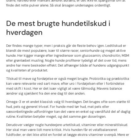
diarré, halthed eller markant ændret adfærd, er det ikke et spørgsmål om at
finde det rette pulver alene. Så skal årsagen undersøges ordentligt.
De mest brugte hundetilskud i
hverdagen
Der findes mange typer, men i praksis går de fleste behov igen. Ledtilskud er
blandt de mest populære, især til større racer, seniorhunde og meget aktive
hunde. Her kigger mange efter ingredienser som glucosamin, chondroitin, MSM
eller grønlæbet musling. Nogle hunde profiterer tydeligt af det over tid, mens
andre har mere beskeden effekt. Det afhænger både af hundens udgangspunkt
og kvaliteten af produktet.
Tilskud til mave og fordøjelse er også meget brugte. Probiotika og præbiotika
kan være relevante ved sart mave, efter uro i fordøjelsen eller i forbindelse
med skift i kost. Her er det især vigtigt at være tålmodig. Mavens balance
ændrer sig sjældent fra den ene dag til den anden.
Omega-3 er et andet klassisk valg til hverdagen. Det bruges ofte som støtte til
hud, pels og generel trivsel. For hunde med tør hud, mat pels eller
sæsonbetingede udfordringer kan det være en enkel og værdifuld del af daglig
rutine. Kvaliteten betyder meget, og det samme gør doseringen.
Derudover vælger nogle hundeejere urtetilskud, vitaminer eller mineraltilskud.
Her skal man være lidt mere kritisk. Hvis hunden får et velafbalanceret
fuldfoder, er det ikke altid en fordel at lægge ekstra vitaminer ovenpå. Mere er