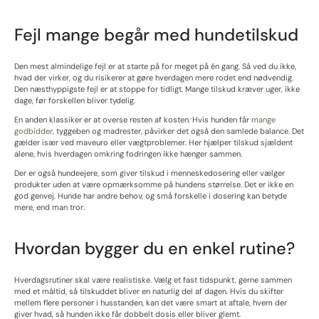
Fejl mange begår med hundetilskud
Den mest almindelige fejl er at starte på for meget på én gang. Så ved du ikke,
hvad der virker, og du risikerer at gøre hverdagen mere rodet end nødvendig.
Den næsthyppigste fejl er at stoppe for tidligt. Mange tilskud kræver uger, ikke
dage, før forskellen bliver tydelig.
En anden klassiker er at overse resten af kosten. Hvis hunden får
mange
godbidder
, tyggeben og madrester, påvirker det også den samlede balance. Det
gælder især ved maveuro eller vægtproblemer. Her hjælper tilskud sjældent
alene, hvis hverdagen omkring fodringen ikke hænger sammen.
Der er også hundeejere, som giver tilskud i menneskedosering eller vælger
produkter uden at være opmærksomme på hundens størrelse. Det er ikke en
god genvej. Hunde har andre behov, og små forskelle i dosering kan betyde
mere, end man tror.
Hvordan bygger du en enkel rutine?
Hverdagsrutiner skal være realistiske. Vælg et fast tidspunkt, gerne sammen
med et måltid, så tilskuddet bliver en naturlig del af dagen. Hvis du skifter
mellem flere personer i husstanden, kan det være smart at aftale, hvem der
giver hvad, så hunden ikke får dobbelt dosis eller bliver glemt.