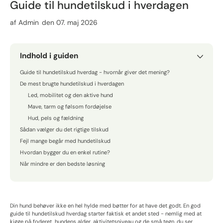
Guide til hundetilskud i hverdagen
af
Admin
den 07. maj 2026
Indhold i guiden
Guide til hundetilskud hverdag - hvornår giver det mening?
De mest brugte hundetilskud i hverdagen
Led, mobilitet og den aktive hund
Mave, tarm og følsom fordøjelse
Hud, pels og fældning
Sådan vælger du det rigtige tilskud
Fejl mange begår med hundetilskud
Hvordan bygger du en enkel rutine?
Når mindre er den bedste løsning
Din hund behøver ikke en hel hylde med bøtter for at have det godt. En god
guide til hundetilskud hverdag starter faktisk et andet sted - nemlig med at
kigge på foderet, hundens alder, aktivitetsniveau og de små tegn, du ser