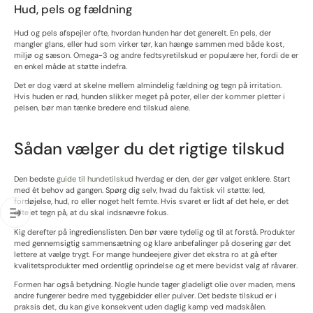
Hud, pels og fældning
Hud og pels afspejler ofte, hvordan hunden har det generelt. En pels, der
mangler glans, eller hud som virker tør, kan hænge sammen med både kost,
miljø og sæson. Omega-3 og andre fedtsyretilskud er populære her, fordi de er
en enkel måde at støtte indefra.
Det er dog værd at skelne mellem almindelig fældning og tegn på irritation.
Hvis huden er rød, hunden slikker meget på poter, eller der kommer pletter i
pelsen, bør man tænke bredere end tilskud alene.
Sådan vælger du det rigtige tilskud
Den bedste
guide til hundetilskud
hverdag er den, der gør valget enklere. Start
med ét behov ad gangen. Spørg dig selv, hvad du faktisk vil støtte: led,
fordøjelse, hud, ro eller noget helt femte. Hvis svaret er lidt af det hele, er det
ofte et tegn på, at du skal indsnævre fokus.
Kig derefter på ingredienslisten. Den bør være tydelig og til at forstå. Produkter
med gennemsigtig sammensætning og klare anbefalinger på dosering gør det
lettere at vælge trygt. For mange hundeejere giver det ekstra ro at gå efter
kvalitetsprodukter med ordentlig oprindelse og et mere bevidst valg af råvarer.
Formen har også betydning. Nogle hunde tager gladeligt olie over maden, mens
andre fungerer bedre med tyggebidder eller pulver. Det bedste tilskud er i
praksis det, du kan give konsekvent uden daglig kamp ved madskålen.