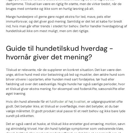
derhjemme. Tilskud kan være en rigtig fin støtte, men de virker bedst, når de
bruges med omtanke og ikke som en hurtig løsning på alt.
Mange hundeejere vil gerne gøre noget ekstra for led, mave, pels eller
immunforsvar, og det giver god mening. Samtidig er det let at købe for bredt
ind, hvis man går efter trends i stedet for behov. Derfor handler hverdagsbrug af
hundetilskud ikke om mest muligt, men om det rigtige.
Guide til hundetilskud hverdag -
hvornår giver det mening?
Tilskud er relevante, når de supplerer en konkret situation. Det kan være den
unge, aktive hund med stor belastning på led og muskler, den ældre hund som
bliver stivere i opstarten, eller hunden med sart fordøjelse, tør hud eller
fældning ud over det sædvanlige. Nogle hunde har også særlige perioder, hvor
et tilskud giver ekstra mening, for eksempel ved foderskifte, sæsonskifte eller
øget træning.
Hvis din hund allerede får et
fuldfoder af høj kvalitet
, er udgangspunktet ofte
godt. Det betyder ikke, at tilskud er overflødige, men det betyder, at du bør
vælge målrettet. Et godt produkt skal passe til et reelt behov og ikke bare lyde
sundt på etiketten.
Det er også værd at huske, at tilskud ikke erstatter god ernæring, motion, søvn
og almindelig trivsel. Har din hund tydelige symptomer som vedvarende kløe,