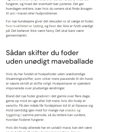
fungerer, og hvad der eventuelt bør justeres. Det gør
hverdagen enklere, især hvis du senere skal finde årsagen
til uro i maven eller hudproblemer.
For nye hundeejere giver det desuden ro at vælge et foder,
hvor kvaliteten er tydelig
, og hvor der ikke er fyldt unødigt
på. Det behøver ikke være fancy. Det skal bare være
gennemtænkt.
Sådan skifter du foder
uden unødigt maveballade
Hvis du har fundet et hvalpefoder uden unødvendige
tilsætningsstoffer, som virker mere passende til din hund,
er næste skridt at skifte roligt. Hvalpemaver er sjældent
imponerede over pludselige ændringer.
Bland det nye foder gradvist i det gamle over flere dage,
gerne op mod en uge eller lidt mere, hvis din hvalp er
sensitiv. På den måde får fordøjelsen tid til at tilpasse sig.
Hold samtidig igen med for mange nye
snacks og
tyggeting
i samme periode, så du lettere kan vurdere,
hvordan foderet fungerer.
Hvis din hvalp allerede har en ustabil mave, kan det være