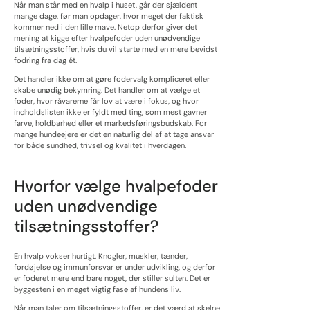
Når man står med en hvalp i huset, går der sjældent
mange dage, før man opdager, hvor meget der faktisk
kommer ned i den lille mave. Netop derfor giver det
mening at kigge efter hvalpefoder uden unødvendige
tilsætningsstoffer, hvis du vil starte med en mere bevidst
fodring fra dag ét.
Det handler ikke om at gøre fodervalg kompliceret eller
skabe unødig bekymring. Det handler om at vælge et
foder, hvor råvarerne får lov at være i fokus, og hvor
indholdslisten ikke er fyldt med ting, som mest gavner
farve, holdbarhed eller et markedsføringsbudskab. For
mange hundeejere er det en naturlig del af at tage ansvar
for både sundhed, trivsel og kvalitet i hverdagen.
Hvorfor vælge hvalpefoder
uden unødvendige
tilsætningsstoffer?
En hvalp vokser hurtigt. Knogler, muskler, tænder,
fordøjelse og immunforsvar er under udvikling, og derfor
er foderet mere end bare noget, der stiller sulten. Det er
byggesten i en meget vigtig fase af hundens liv.
Når man taler om tilsætningsstoffer, er det værd at skelne