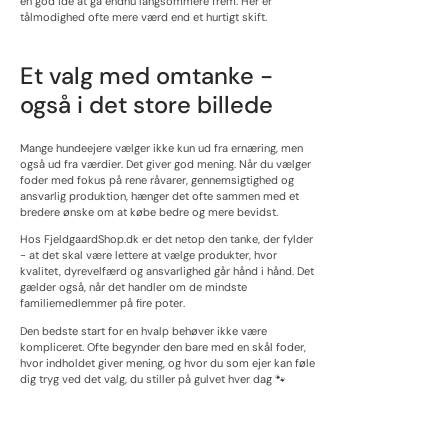
en god idé at gå endnu langsommere frem. Her er
tålmodighed ofte mere værd end et hurtigt skift.
Et valg med omtanke -
også i det store billede
Mange hundeejere vælger ikke kun ud fra ernæring, men
også ud fra værdier. Det giver god mening. Når du vælger
foder med fokus på rene råvarer, gennemsigtighed og
ansvarlig produktion, hænger det ofte sammen med et
bredere ønske om at købe bedre og mere bevidst.
Hos FjeldgaardShop.dk er det netop den tanke, der fylder
- at det skal være lettere at vælge produkter, hvor
kvalitet, dyrevelfærd og ansvarlighed går hånd i hånd. Det
gælder også, når det handler om de mindste
familiemedlemmer på fire poter.
Den bedste start for en hvalp behøver ikke være
kompliceret. Ofte begynder den bare med en skål foder,
hvor indholdet giver mening, og hvor du som ejer kan føle
dig tryg ved det valg, du stiller på gulvet hver dag 🐾