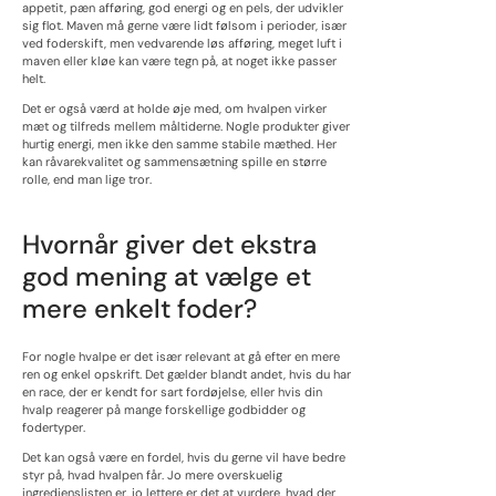
appetit, pæn afføring, god energi og en pels, der udvikler
sig flot. Maven må gerne være lidt følsom i perioder, især
ved foderskift, men vedvarende løs afføring, meget luft i
maven eller kløe kan være tegn på, at noget ikke passer
helt.
Det er også værd at holde øje med, om hvalpen virker
mæt og tilfreds mellem måltiderne. Nogle produkter giver
hurtig energi, men ikke den samme stabile mæthed. Her
kan råvarekvalitet og sammensætning spille en større
rolle, end man lige tror.
Hvornår giver det ekstra
god mening at vælge et
mere enkelt foder?
For nogle hvalpe er det især relevant at gå efter en mere
ren og enkel opskrift. Det gælder blandt andet, hvis du har
en race, der er kendt for sart fordøjelse, eller hvis din
hvalp reagerer på mange forskellige godbidder og
fodertyper.
Det kan også være en fordel, hvis du gerne vil have bedre
styr på, hvad hvalpen får. Jo mere overskuelig
ingredienslisten er, jo lettere er det at vurdere, hvad der