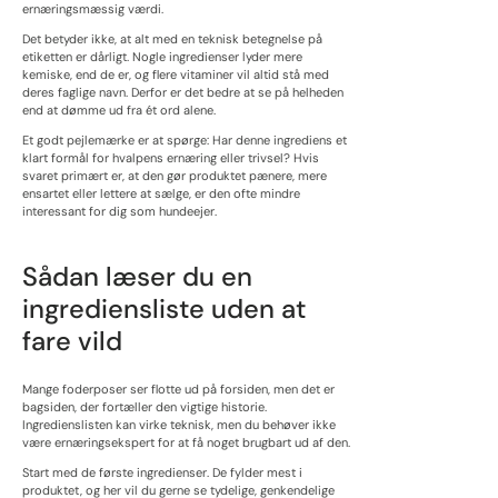
ernæringsmæssig værdi.
Det betyder ikke, at alt med en teknisk betegnelse på
etiketten er dårligt. Nogle ingredienser lyder mere
kemiske, end de er, og flere vitaminer vil altid stå med
deres faglige navn. Derfor er det bedre at se på helheden
end at dømme ud fra ét ord alene.
Et godt pejlemærke er at spørge: Har denne ingrediens et
klart formål for hvalpens ernæring eller trivsel? Hvis
svaret primært er, at den gør produktet pænere, mere
ensartet eller lettere at sælge, er den ofte mindre
interessant for dig som hundeejer.
Sådan læser du en
ingrediensliste uden at
fare vild
Mange foderposer ser flotte ud på forsiden, men det er
bagsiden, der fortæller den vigtige historie.
Ingredienslisten kan virke teknisk, men du behøver ikke
være ernæringsekspert for at få noget brugbart ud af den.
Start med de første ingredienser. De fylder mest i
produktet, og her vil du gerne se tydelige, genkendelige