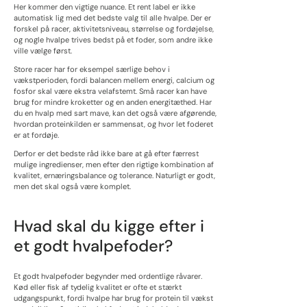
Her kommer den vigtige nuance. Et rent label er ikke
automatisk lig med det bedste valg til alle hvalpe. Der er
forskel på racer, aktivitetsniveau, størrelse og fordøjelse,
og nogle hvalpe trives bedst på et foder, som andre ikke
ville vælge først.
Store racer har for eksempel særlige behov i
vækstperioden, fordi balancen mellem energi, calcium og
fosfor skal være ekstra velafstemt. Små racer kan have
brug for mindre kroketter og en anden energitæthed. Har
du en hvalp med sart mave, kan det også være afgørende,
hvordan proteinkilden er sammensat, og hvor let foderet
er at fordøje.
Derfor er det bedste råd ikke bare at gå efter færrest
mulige ingredienser, men efter den rigtige kombination af
kvalitet, ernæringsbalance og tolerance. Naturligt er godt,
men det skal også være komplet.
Hvad skal du kigge efter i
et godt hvalpefoder?
Et godt hvalpefoder begynder med ordentlige råvarer.
Kød eller fisk af tydelig kvalitet er ofte et stærkt
udgangspunkt, fordi hvalpe har brug for protein til vækst