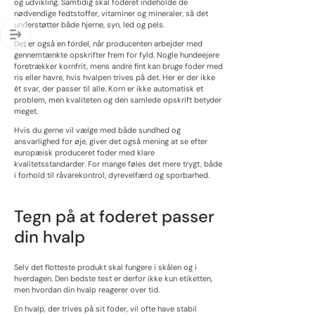
og udvikling. Samtidig skal foderet indeholde de
nødvendige fedtstoffer, vitaminer og mineraler, så det
understøtter både hjerne, syn, led og pels.
Det er også en fordel, når producenten arbejder med
gennemtænkte opskrifter frem for fyld. Nogle hundeejere
foretrækker kornfrit, mens andre fint kan bruge foder med
ris eller havre, hvis hvalpen trives på det. Her er der ikke
ét svar, der passer til alle. Korn er ikke automatisk et
problem, men kvaliteten og den samlede opskrift betyder
meget.
Hvis du gerne vil vælge med både sundhed og
ansvarlighed for øje, giver det også mening at se efter
europæisk produceret foder med klare
kvalitetsstandarder. For mange føles det mere trygt, både
i forhold til råvarekontrol, dyrevelfærd og sporbarhed.
Tegn på at foderet passer
din hvalp
Selv det flotteste produkt skal fungere i skålen og i
hverdagen. Den bedste test er derfor ikke kun etiketten,
men hvordan din hvalp reagerer over tid.
En hvalp, der trives på sit foder, vil ofte have stabil