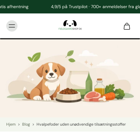
4,9/5 på Trustpilot · 700+ anmeldelser fra glade kunder
Hjem
>
Blog
>
Hvalpefoder uden unødvendige tilsætningsstoffer