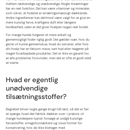
mellem nødvendige og unødvendige. Nogle tilsætninger
har en reel funktion. Det kan være vitaminer og mineraler,
som sikrer, at foderet er ernæringsmæssigt dækkende.
Andre ingredienser kan derimod være valgt for at give en
mere kunstig farve, kraftigere duft eller længere
holdbarhed, uden at det giver hvalpen nogen reel fordel.
For mange hunde fungerer et mere enkelt og
gennemsigtigt foder rigtig godt. Det gælder især, hvis du
gerne vil kunne gennemskue, hvad du serverer, eller hvis
din hvalp har en følsom mave, sart hud eller reagerer på
meget forarbejdede produkter. Det er ikke en garanti for,
at alle problemer forsvinder, men det er ofte et godt sted
at starte.
Hvad er egentlig
unødvendige
tilsætningsstoffer?
Begrebet bliver nogle gange brugt lidt løst, så det er fair
at spørge, hvad det faktisk dækker over. I praksis vil
mange hundeejere typisk forsøge at undgå kunstige
farvestoffer, smagsforstærkere og visse former for
konservering, hvis de ikke bidrager med