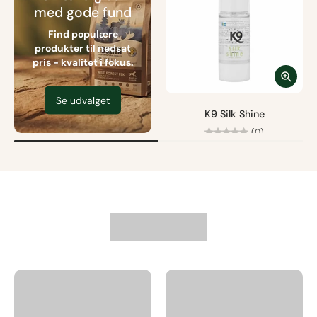
med gode fund
Find populære
produkter til nedsat
pris - kvalitet i fokus.
Se udvalget
K9 Silk Shine
(0)
Fra
95,00 kr
Fri fragt fra 499 kr.
Størrelse
Læg i kurv