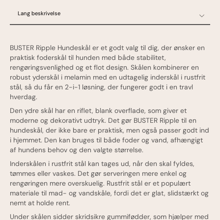
Lang beskrivelse
Lang beskrivelse
Specifikationer
BUSTER Ripple Hundeskål er et godt valg til dig, der ønsker en
Ofte stillede spørgsmål
praktisk foderskål til hunden med både stabilitet,
rengøringsvenlighed og et flot design. Skålen kombinerer en
Oprindelsesland
robust yderskål i melamin med en udtagelig inderskål i rustfrit
stål, så du får en 2-i-1 løsning, der fungerer godt i en travl
hverdag.
Den ydre skål har en riflet, blank overflade, som giver et
moderne og dekorativt udtryk. Det gør BUSTER Ripple til en
hundeskål, der ikke bare er praktisk, men også passer godt ind
i hjemmet. Den kan bruges til både foder og vand, afhængigt
af hundens behov og den valgte størrelse.
Inderskålen i rustfrit stål kan tages ud, når den skal fyldes,
tømmes eller vaskes. Det gør serveringen mere enkel og
rengøringen mere overskuelig. Rustfrit stål er et populært
materiale til mad- og vandskåle, fordi det er glat, slidstærkt og
nemt at holde rent.
Under skålen sidder skridsikre gummifødder, som hjælper med