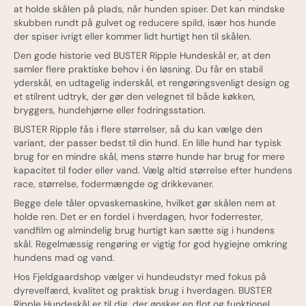
at holde skålen på plads, når hunden spiser. Det kan mindske
skubben rundt på gulvet og reducere spild, især hos hunde
der spiser ivrigt eller kommer lidt hurtigt hen til skålen.
Den gode historie ved BUSTER Ripple Hundeskål er, at den
samler flere praktiske behov i én løsning. Du får en stabil
yderskål, en udtagelig inderskål, et rengøringsvenligt design og
et stilrent udtryk, der gør den velegnet til både køkken,
bryggers, hundehjørne eller fodringsstation.
BUSTER Ripple fås i flere størrelser, så du kan vælge den
variant, der passer bedst til din hund. En lille hund har typisk
brug for en mindre skål, mens større hunde har brug for mere
kapacitet til foder eller vand. Vælg altid størrelse efter hundens
race, størrelse, fodermængde og drikkevaner.
Begge dele tåler opvaskemaskine, hvilket gør skålen nem at
holde ren. Det er en fordel i hverdagen, hvor foderrester,
vandfilm og almindelig brug hurtigt kan sætte sig i hundens
skål. Regelmæssig rengøring er vigtig for god hygiejne omkring
hundens mad og vand.
Hos Fjeldgaardshop vælger vi hundeudstyr med fokus på
dyrevelfærd, kvalitet og praktisk brug i hverdagen. BUSTER
Ripple Hundeskål er til dig, der ønsker en flot og funktionel