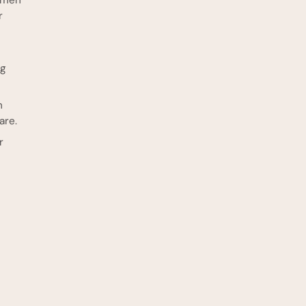
, men
r
og
n
are.
r