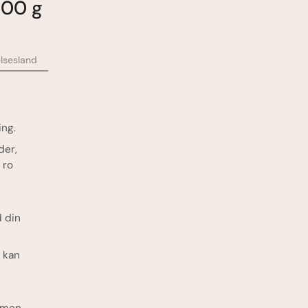
200 g
lsesland
ing.
der,
 ro
d din
 kan