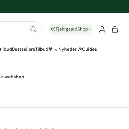
FjeldgaardShop
tilbud
Bestsellers
Tilbud🧡
Nyheder 🎉
Guides
ansk webshop