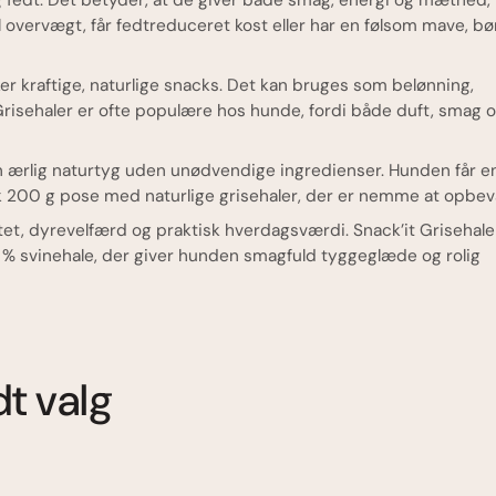
n og fedt. Det betyder, at de giver både smag, energi og mæthed
 overvægt, får fedtreduceret kost eller har en følsom mave, bø
sker kraftige, naturlige snacks. Det kan bruges som belønning,
. Grisehaler er ofte populære hos hunde, fordi både duft, smag 
 en ærlig naturtyg uden unødvendige ingredienser. Hunden får e
isk 200 g pose med naturlige grisehaler, der er nemme at opbev
et, dyrevelfærd og praktisk hverdagsværdi. Snack’it Grisehale
0 % svinehale, der giver hunden smagfuld tyggeglæde og rolig
dt valg