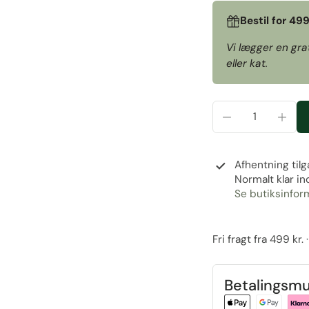
Bestil for 49
Vi lægger en gra
eller kat.
Afhentning til
Normalt klar in
Se butiksinfor
Fri fragt fra 499 kr
Betalingsmu