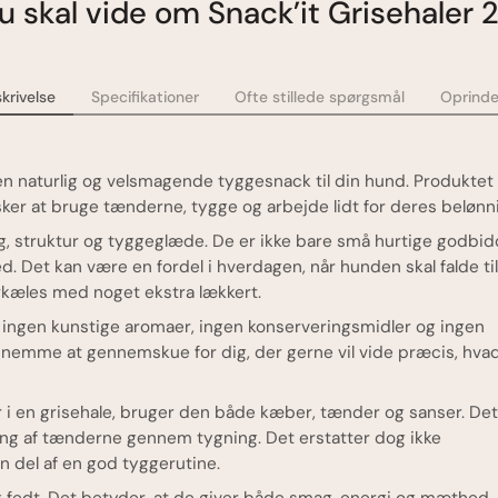
du skal vide om Snack’it Grisehaler 
krivelse
Specifikationer
Ofte stillede spørgsmål
Oprinde
r en naturlig og velsmagende tyggesnack til din hund. Produktet
elsker at bruge tænderne, tygge og arbejde lidt for deres belønn
ag, struktur og tyggeglæde. De er ikke bare små hurtige godbid
 Det kan være en fordel i hverdagen, når hunden skal falde til
forkæles med noget ekstra lækkert.
 er ingen kunstige aromaer, ingen konserveringsmidler og ingen
r nemme at gennemskue for dig, der gerne vil vide præcis, hva
 i en grisehale, bruger den både kæber, tænder og sanser. Det
ning af tænderne gennem tygning. Det erstatter dog ikke
 del af en god tyggerutine.