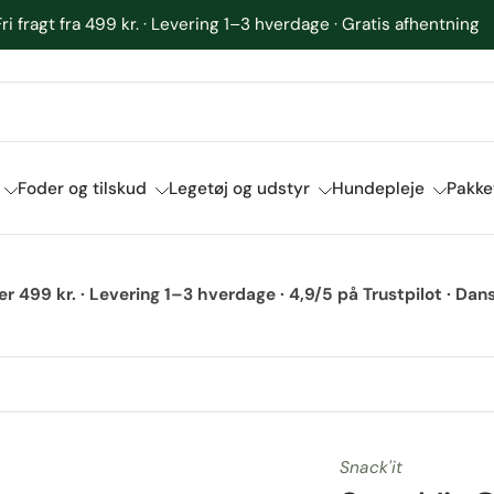
4,9/5 på Trustpilot · 700+ anmeldelser fra glade kunder
Foder og tilskud
Legetøj og udstyr
Hundepleje
Pakke
ver 499 kr. · Levering 1–3 hverdage · 4,9/5 på Trustpilot · D
Snack'it