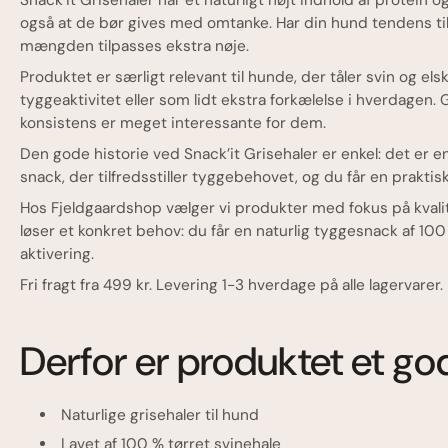
Snack’it Grisehaler har et naturligt højt indhold af protei
også at de bør gives med omtanke. Har din hund tendens til
mængden tilpasses ekstra nøje.
Produktet er særligt relevant til hunde, der tåler svin og el
tyggeaktivitet eller som lidt ekstra forkælelse i hverdagen
konsistens er meget interessante for dem.
Den gode historie ved Snack’it Grisehaler er enkel: det er
snack, der tilfredsstiller tyggebehovet, og du får en prakt
Hos Fjeldgaardshop vælger vi produkter med fokus på kvalit
løser et konkret behov: du får en naturlig tyggesnack af 10
aktivering.
Fri fragt fra 499 kr. Levering 1-3 hverdage på alle lagervarer.
Derfor er produktet et go
Naturlige grisehaler til hund
Lavet af 100 % tørret svinehale