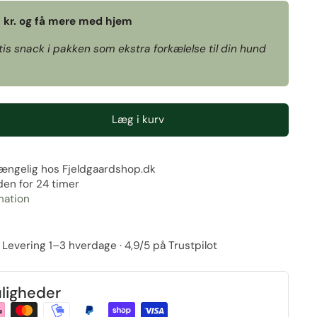
9 kr. og få mere med hjem
tis snack i pakken som ekstra forkælelse til din hund
Læg i kurv
gængelig hos
Fjeldgaardshop.dk
den for 24 timer
mation
. · Levering 1–3 hverdage · 4,9/5 på Trustpilot
ligheder