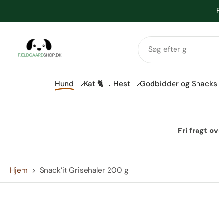
Spring
til
indhold
Hund
Kat 🐈
Hest
Godbidder og Snacks
Fri fragt o
Hjem
>
Snack’it Grisehaler 200 g
Spring