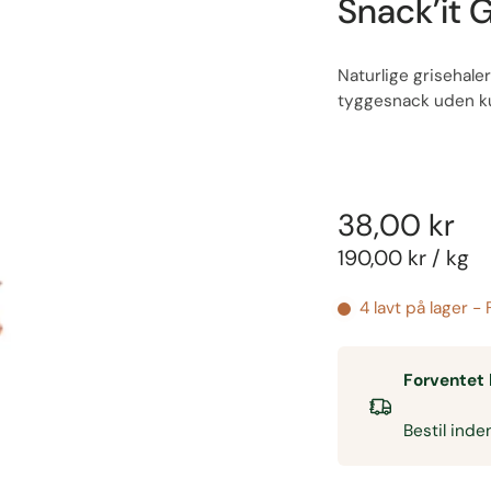
Snack’it 
Naturlige grisehaler
tyggesnack uden ku
38,00 kr
190,00 kr
/
kg
4 lavt på lager -
Forventet 
Bestil ind