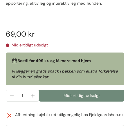
apportering, aktiv leg og interaktiv leg med hunden.
69,00 kr
Midlertidigt udsolgt
Bestil for 499 kr. og få mere med hjem
Vi lægger en gratis snack i pakken som ekstra forkælelse
til din hund eller kat.
Midlertidigt udsolgt
Afhentning i øjeblikket utilgængelig hos
Fjeldgaardshop.dk