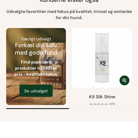
Udvalgte favoritter med fokus på kvalitet, trivsel og omtanke
for din hund.
Særligt udvalgt
Forkæl dig selv
med gode fund
Find populære
produkter til nedsat
pris - kvalitet i fokus.
Se udvalget
K9 Silk Shine
(0)
Fra
95,00 kr
Fri fragt fra 499 kr.
Størrelse