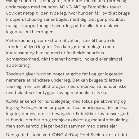
Mange hunde elsker legetøj, der både kan kastes, bæres og
undersøges med munden. KONG AirDog FetchStick tov er
udviklet netop til den type leg, hvor hunden får lov til at bruge
kroppen, fokus og samarbejdet med dig. Det gør produktet
oplagt til apportering i haven, leg på tur eller korte aktive
legepauser i hverdagen.
Pivfunktionen giver ekstra motivation, især til hunde der
tænder på lyd i legetøj. Den kan gøre hentelegen mere
interessant og hjælpe med at fastholde hundens
opmærksomhed, når I træner kontakt, indkald eller simpel
apportering.
Tovdelen giver hunden noget at gribe fat i og gør legetøjet
nemmere at håndtere under leg. Det kan bruges til lettere
trækleg, men bør altid bruges med omtanke, så hunden ikke
overbelastes eller tygger tov og materialer i stykker.
KONG er kendt for hundelegetøj med fokus på aktivering og
leg, og AirDog-serien er populær hos hundeejere, der ønsker
legetøj, der inviterer til bevægelse. FetchStick tov passer godt
til hunde, der har brug for sjov aktivitet og mental stimulering,
men som samtidig leger bedst sammen med deres ejer.
Den gode historie ved KONG AirDog FetchStick tov er, at det