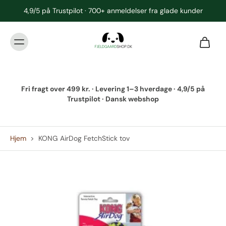
4,9/5 på Trustpilot · 700+ anmeldelser fra glade kunder
Fri fragt over 499 kr. · Levering 1–3 hverdage · 4,9/5 på
Trustpilot · Dansk webshop
Hjem
>
KONG AirDog FetchStick tov