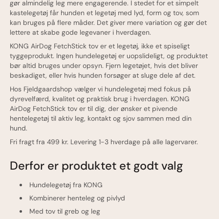
gør almindelig leg mere engagerende. I stedet for et simpelt
kastelegetøj får hunden et legetøj med lyd, form og tov, som
kan bruges på flere måder. Det giver mere variation og gør det
lettere at skabe gode legevaner i hverdagen.
KONG AirDog FetchStick tov er et legetøj, ikke et spiseligt
tyggeprodukt. Ingen hundelegetøj er uopslideligt, og produktet
bør altid bruges under opsyn. Fjern legetøjet, hvis det bliver
beskadiget, eller hvis hunden forsøger at sluge dele af det.
Hos Fjeldgaardshop vælger vi hundelegetøj med fokus på
dyrevelfærd, kvalitet og praktisk brug i hverdagen. KONG
AirDog FetchStick tov er til dig, der ønsker et pivende
hentelegetøj til aktiv leg, kontakt og sjov sammen med din
hund.
Fri fragt fra 499 kr. Levering 1-3 hverdage på alle lagervarer.
Derfor er produktet et godt valg
Hundelegetøj fra KONG
Kombinerer henteleg og pivlyd
Med tov til greb og leg