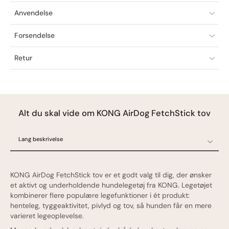
Anvendelse
Forsendelse
Retur
Alt du skal vide om KONG AirDog FetchStick tov
Lang beskrivelse
Lang beskrivelse
Specifikationer
KONG AirDog FetchStick tov er et godt valg til dig, der ønsker
Ofte stillede spørgsmål
et aktivt og underholdende hundelegetøj fra KONG. Legetøjet
kombinerer flere populære legefunktioner i ét produkt:
Oprindelsesland
henteleg, tyggeaktivitet, pivlyd og tov, så hunden får en mere
varieret legeoplevelse.