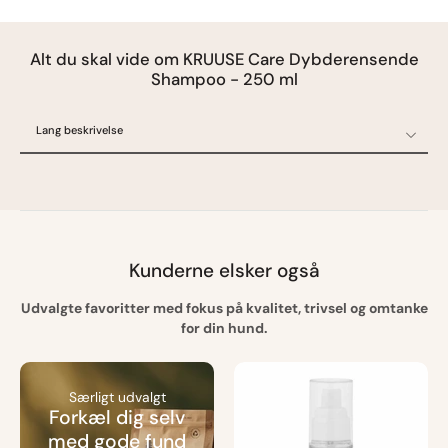
Alt du skal vide om KRUUSE Care Dybderensende
Shampoo - 250 ml
Lang beskrivelse
Lang beskrivelse
Specifikationer
Ofte stillede spørgsmål
Oprindelsesland
Kunderne elsker også
Udvalgte favoritter med fokus på kvalitet, trivsel og omtanke
for din hund.
Særligt udvalgt
Forkæl dig selv
med gode fund