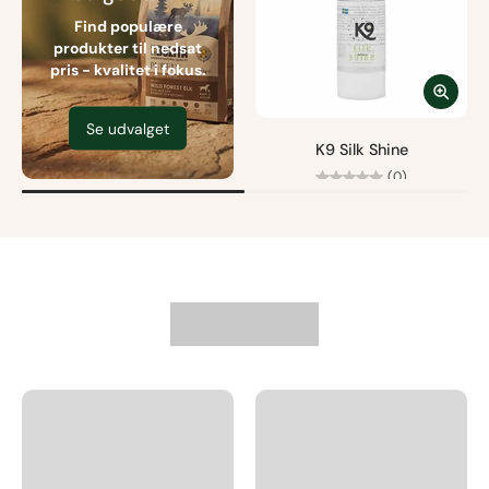
Find populære
produkter til nedsat
pris - kvalitet i fokus.
Se udvalget
K9 Silk Shine
(0)
Fra
95,00 kr
Fri fragt fra 499 kr.
Størrelse
Læg i kurv