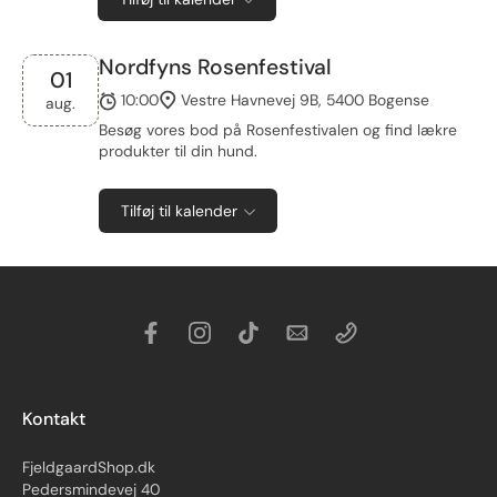
Nordfyns Rosenfestival
01
10:00
Vestre Havnevej 9B, 5400 Bogense
aug.
Besøg vores bod på Rosenfestivalen og find lækre
produkter til din hund.
Tilføj til kalender
Kontakt
FjeldgaardShop.dk
Pedersmindevej 40