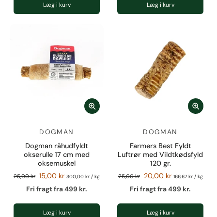
Læg i kurv
Læg i kurv
DOGMAN
DOGMAN
Dogman råhudfyldt
Farmers Best Fyldt
okserulle 17 cm med
Luftrør med Vildtkødsfyld
oksemuskel
120 gr.
15,00 kr
20,00 kr
25,00 kr
25,00 kr
300,00 kr
/
kg
166,67 kr
/
kg
Fri fragt fra 499 kr.
Fri fragt fra 499 kr.
Læg i kurv
Læg i kurv