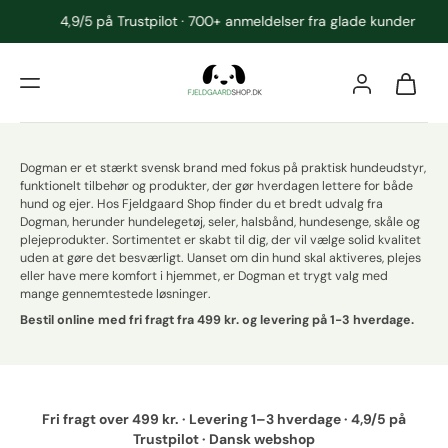
4,9/5 på Trustpilot · 700+ anmeldelser fra glade kunder
Dogman er et stærkt svensk brand med fokus på praktisk hundeudstyr,
funktionelt tilbehør og produkter, der gør hverdagen lettere for både
hund og ejer. Hos Fjeldgaard Shop finder du et bredt udvalg fra
Dogman, herunder hundelegetøj, seler, halsbånd, hundesenge, skåle og
plejeprodukter. Sortimentet er skabt til dig, der vil vælge solid kvalitet
uden at gøre det besværligt. Uanset om din hund skal aktiveres, plejes
eller have mere komfort i hjemmet, er Dogman et trygt valg med
mange gennemtestede løsninger.
Bestil online med fri fragt fra 499 kr. og levering på 1-3 hverdage.
Fri fragt over 499 kr. · Levering 1–3 hverdage · 4,9/5 på
Trustpilot · Dansk webshop