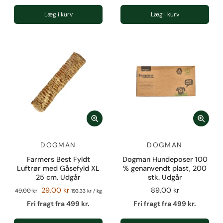
Læg i kurv
Læg i kurv
DOGMAN
DOGMAN
Farmers Best Fyldt
Dogman Hundeposer 100
Luftrør med Gåsefyld XL
% genanvendt plast, 200
25 cm. Udgår
stk. Udgår
29,00 kr
89,00 kr
49,00 kr
193,33 kr
/
kg
Fri fragt fra 499 kr.
Fri fragt fra 499 kr.