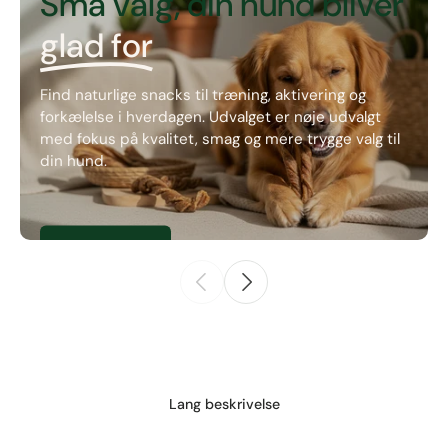
Små valg, din hund bliver
glad for
Find naturlige snacks til træning, aktivering og
forkælelse i hverdagen. Udvalget er nøje udvalgt
med fokus på kvalitet, smag og mere trygge valg til
din hund.
Se natursnacks
Lang beskrivelse