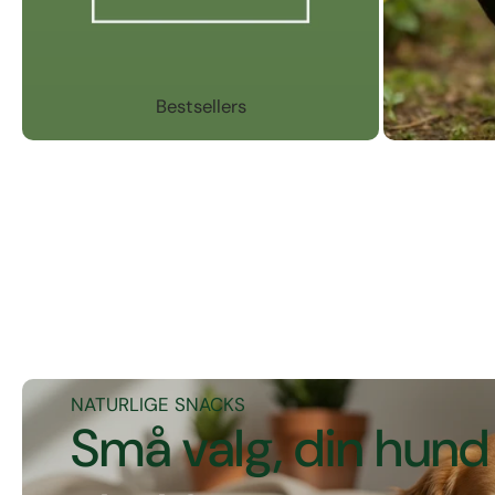
Bestsellers
NATURLIGE SNACKS
Små valg, din hund 