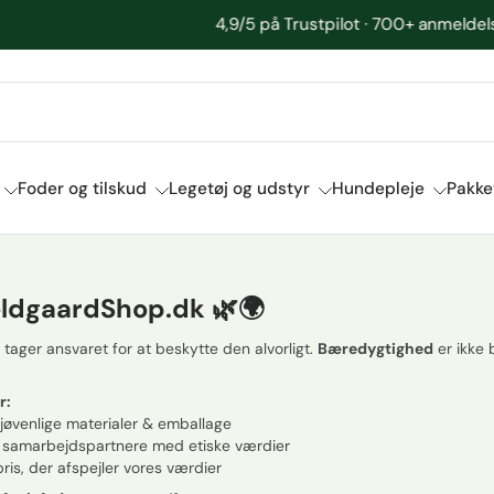
4,9/5 på Trustpilot · 700+ anmeldelser fra glade kunder
Foder og tilskud
Legetøj og udstyr
Hundepleje
Pakke
eldgaardShop.dk 🌿🌍
i tager ansvaret for at beskytte den alvorligt.
Bæredygtighed
er ikke 
r:
jøvenlige materialer & emballage
 samarbejdspartnere med etiske værdier
 pris, der afspejler vores værdier