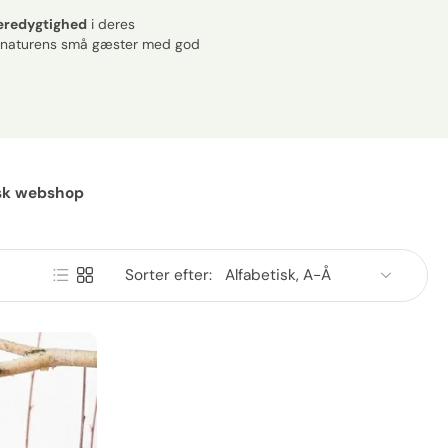
bæredygtighed
i deres
e naturens små gæster med god
ansk webshop
Sorter efter: