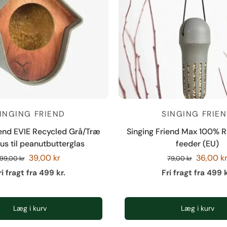
INGING FRIEND
SINGING FRIE
iend EVIE Recycled Grå/Træ
Singing Friend Max 100% R
us til peanutbutterglas
feeder (EU)
39,00 kr
36,00 k
99,00 kr
79,00 kr
ri fragt fra 499 kr.
Fri fragt fra 499 k
Læg i kurv
Læg i kurv