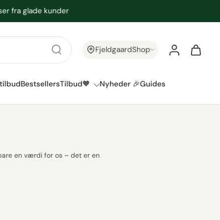
FjeldgaardShop
tilbud
Bestsellers
Tilbud🧡
Nyheder 🎉
Guides
bare en værdi for os – det er en