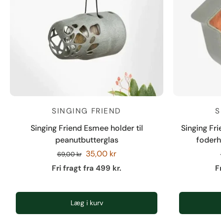
SINGING FRIEND
S
Singing Friend Esmee holder til
Singing Fr
peanutbutterglas
foderh
35,00 kr
69,00 kr
Fri fragt fra 499 kr.
F
Læg i kurv