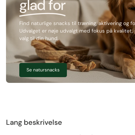
glad for
Find naturlige snacks til træning, aktivering og 
Udvalget er nøje udvalgt med fokus på kvalitet
valg til din hund.
Se natursnacks
Lang beskrivelse