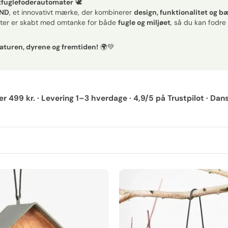
tfuglefoderautomater
🕊
END
, et innovativt mærke, der kombinerer
design, funktionalitet og 
kter er skabt med omtanke for både
fugle og miljøet
, så du kan fodr
aturen, dyrene og fremtiden!
🌍💚
ver 499 kr. · Levering 1–3 hverdage · 4,9/5 på Trustpilot · D