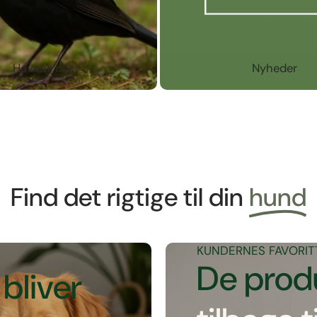
Havens dyr
Nyheder
Find det rigtige til din
hund
KUNDERNES FAVORIT
De prod
bliver