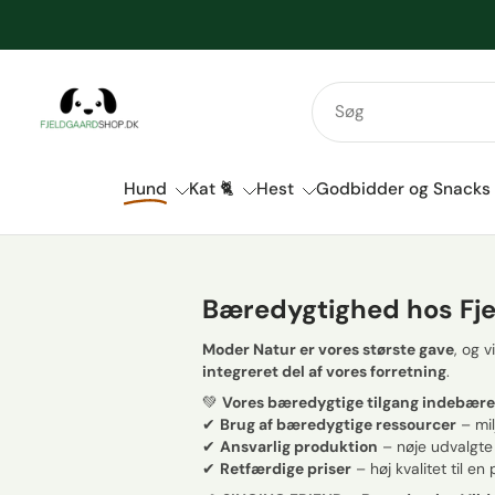
Spring
til
indhold
Hund
Kat 🐈
Hest
Godbidder og Snacks
Bæredygtighed hos Fj
Moder Natur er vores største gave
, og v
integreret del af vores forretning
.
💚
Vores bæredygtige tilgang indebære
✔
Brug af bæredygtige ressourcer
– mil
✔
Ansvarlig produktion
– nøje udvalgte
✔
Retfærdige priser
– høj kvalitet til en