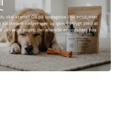
l
r du skal starte? Gå på opdagelse i de produkter,
atteejere vælger igen og igen. Et trygt sted at
e vil vælge noget, der allerede er populært hos