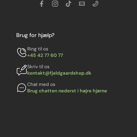
Brug for hjælp?
Ring til os
+45 42 77 60 77
Skriv til os
kontakt@fjeldgaardshop.dk
Chat med os
Brug chatten nederst i højre hjørne