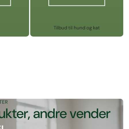
Tilbud til hund og kat
TER
ukter, andre vender