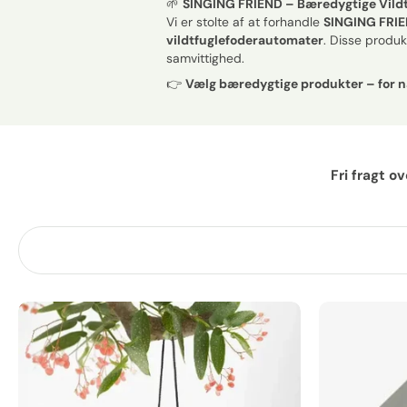
🌱
SINGING FRIEND – Bæredygtige Vild
Vi er stolte af at forhandle
SINGING FRI
vildtfuglefoderautomater
. Disse produ
samvittighed.
👉
Vælg bæredygtige produkter – for n
Fri fragt o