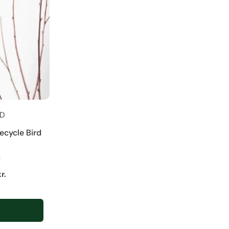
ND
ecycle Bird
r
r.