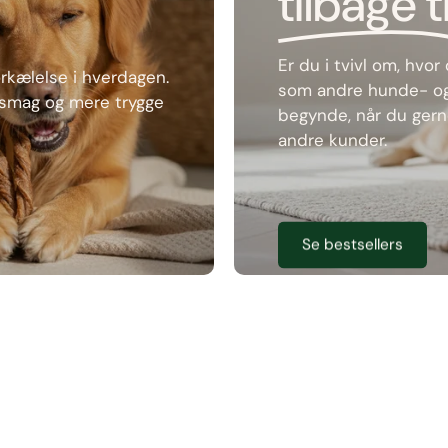
tilbage ti
Er du i tvivl om, hvo
forkælelse i hverdagen.
som andre hunde- og k
, smag og mere trygge
begynde, når du gern
andre kunder.
Se bestsellers