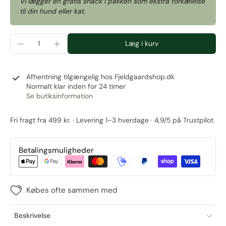
Vi lægger en gratis snack i pakken som ekstra forkælelse
til din hund eller kat.
Læg i kurv
Afhentning tilgængelig hos
Fjeldgaardshop.dk
Normalt klar inden for 24 timer
Se butiksinformation
Fri fragt fra 499 kr. · Levering 1–3 hverdage · 4,9/5 på Trustpilot
Betalingsmuligheder
Købes ofte sammen med
Beskrivelse