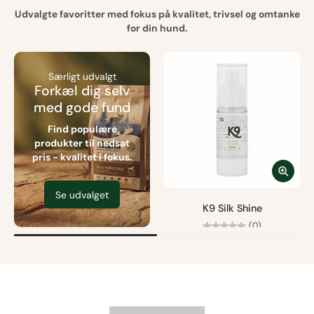
Udvalgte favoritter med fokus på kvalitet, trivsel og omtanke
for din hund.
Særligt udvalgt
Forkæl dig selv
med gode fund
Find populære
produkter til nedsat
pris - kvalitet i fokus.
Se udvalget
K9 Silk Shine
(0)
Fra
95,00 kr
Fri fragt fra 499 kr.
Størrelse