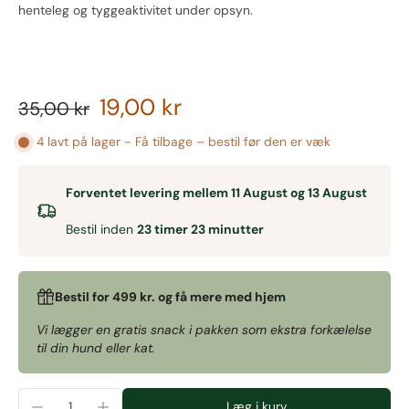
henteleg og tyggeaktivitet under opsyn.
19,00 kr
35,00 kr
4 lavt på lager - Få tilbage – bestil før den er væk
Forventet levering mellem 11 August og 13 August
Bestil inden
23 timer 23 minutter
Bestil for 499 kr. og få mere med hjem
Vi lægger en gratis snack i pakken som ekstra forkælelse
til din hund eller kat.
Læg i kurv