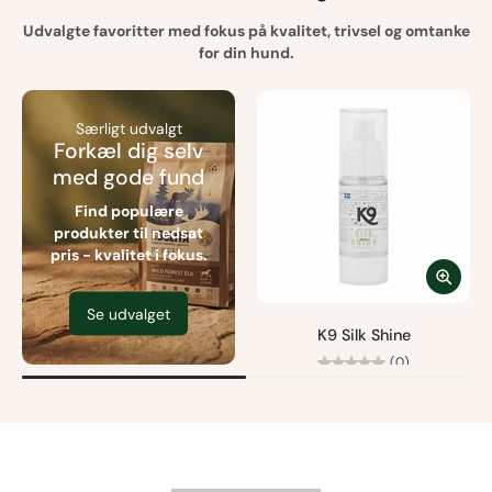
Udvalgte favoritter med fokus på kvalitet, trivsel og omtanke
for din hund.
Særligt udvalgt
Forkæl dig selv
med gode fund
Find populære
produkter til nedsat
pris - kvalitet i fokus.
Se udvalget
K9 Silk Shine
(0)
Fra
95,00 kr
Fri fragt fra 499 kr.
Størrelse