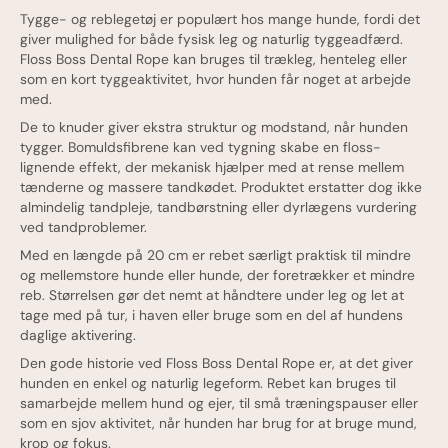
Tygge- og reblegetøj er populært hos mange hunde, fordi det
giver mulighed for både fysisk leg og naturlig tyggeadfærd.
Floss Boss Dental Rope kan bruges til trækleg, henteleg eller
som en kort tyggeaktivitet, hvor hunden får noget at arbejde
med.
De to knuder giver ekstra struktur og modstand, når hunden
tygger. Bomuldsfibrene kan ved tygning skabe en floss-
lignende effekt, der mekanisk hjælper med at rense mellem
tænderne og massere tandkødet. Produktet erstatter dog ikke
almindelig tandpleje, tandbørstning eller dyrlægens vurdering
ved tandproblemer.
Med en længde på 20 cm er rebet særligt praktisk til mindre
og mellemstore hunde eller hunde, der foretrækker et mindre
reb. Størrelsen gør det nemt at håndtere under leg og let at
tage med på tur, i haven eller bruge som en del af hundens
daglige aktivering.
Den gode historie ved Floss Boss Dental Rope er, at det giver
hunden en enkel og naturlig legeform. Rebet kan bruges til
samarbejde mellem hund og ejer, til små træningspauser eller
som en sjov aktivitet, når hunden har brug for at bruge mund,
krop og fokus.