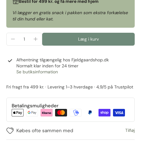
Bestil for 499 kr. og få mere med hjem
Vi lægger en gratis snack i pakken som ekstra forkælelse
til din hund eller kat.
Læg i kurv
Afhentning tilgængelig hos
Fjeldgaardshop.dk
Normalt klar inden for 24 timer
Se butiksinformation
Fri fragt fra 499 kr. · Levering 1–3 hverdage · 4,9/5 på Trustpilot
Betalingsmuligheder
Købes ofte sammen med
Tilføj