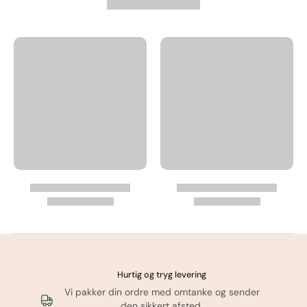
Læg i kurv
Hurtig og tryg levering
Vi pakker din ordre med omtanke og sender
den sikkert afsted.