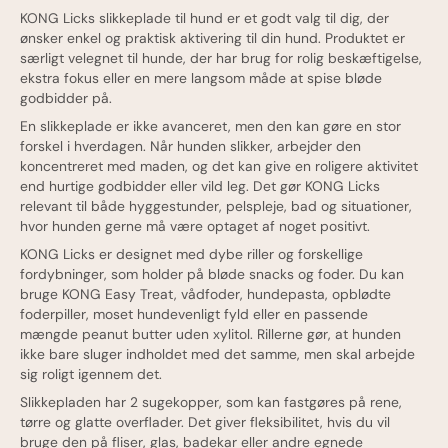
Specifikationer
KONG Licks slikkeplade til hund er et godt valg til dig, der
Ofte stillede spørgsmål
ønsker enkel og praktisk aktivering til din hund. Produktet er
særligt velegnet til hunde, der har brug for rolig beskæftigelse,
Oprindelsesland
ekstra fokus eller en mere langsom måde at spise bløde
godbidder på.
En slikkeplade er ikke avanceret, men den kan gøre en stor
forskel i hverdagen. Når hunden slikker, arbejder den
koncentreret med maden, og det kan give en roligere aktivitet
end hurtige godbidder eller vild leg. Det gør KONG Licks
relevant til både hyggestunder, pelspleje, bad og situationer,
hvor hunden gerne må være optaget af noget positivt.
KONG Licks er designet med dybe riller og forskellige
fordybninger, som holder på bløde snacks og foder. Du kan
bruge KONG Easy Treat, vådfoder, hundepasta, opblødte
foderpiller, moset hundevenligt fyld eller en passende
mængde peanut butter uden xylitol. Rillerne gør, at hunden
ikke bare sluger indholdet med det samme, men skal arbejde
sig roligt igennem det.
Slikkepladen har 2 sugekopper, som kan fastgøres på rene,
tørre og glatte overflader. Det giver fleksibilitet, hvis du vil
bruge den på fliser, glas, badekar eller andre egnede