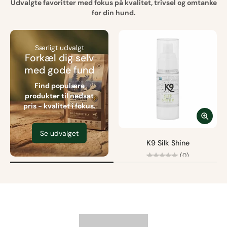
Udvalgte favoritter med fokus på kvalitet, trivsel og omtanke
for din hund.
Særligt udvalgt
Forkæl dig selv
med gode fund
Find populære
produkter til nedsat
pris - kvalitet i fokus.
Se udvalget
K9 Silk Shine
(0)
Fra
95,00 kr
Fri fragt fra 499 kr.
Størrelse