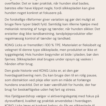
overflader. Det er især praktisk, når hunden skal bades,
børstes eller have klippet negle, fordi slikkepladen kan give
hunden noget konkret at fokusere på.
De forskellige rilleformer giver variation og gør det muligt at
bruge flere typer blødt fyld. Samtidig kan rillerne hjælpe med
mekanisk rensning af tunge og tænder, når hunden slikker. Det
erstatter dog ikke tandbørstning, tandplejeprodukter eller
regelmæssig kontrol af tænder og tandkød.
KONG Licks er fremstillet i 100 % TPE. Materialet er fleksibelt og
velegnet til denne type slikkeplade, men produktet er ikke et
tyggelegetøj. Hvis hunden begynder at bide i pladen, bør den
fjernes. Slikkepladen skal bruges under opsyn og vaskes i
hånden efter brug.
Den gode historie ved KONG Licks er, at den gør
hverdagsaktivering nem. Du kan bruge den til en rolig pause,
som distraktion ved pleje eller som en måde at forlænge
hundens snacktid. Det er især værdifuldt for hunde, der har
brug for beskæftigelse uden høj fart og stress.
Hos Fjeldgaardshop vælger vi aktiveringslegetøj med fokus på
dyrevelfærd, kvalitet og praktisk anvendelse i hverdagen.
KONG Licks løser et konkret behov: du får en slikkeplade til