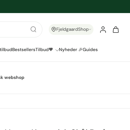
FjeldgaardShop
tilbud
Bestsellers
Tilbud🧡
Nyheder 🎉
Guides
ansk webshop