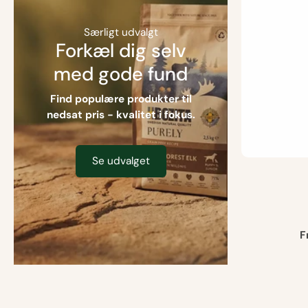
Særligt udvalgt
Forkæl dig selv
med gode fund
Find populære produkter til
nedsat pris - kvalitet i fokus.
Se udvalget
F
Størrelse