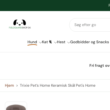
Spring
til
indhold
Hund
Kat 🐈
Hest
Godbidder og Snacks
Fri fragt o
Hjem
>
Trixie Pet’s Home Keramisk Skål Pet's Home
Spring