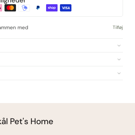
ligheder
sammen med
Tilføj
kål Pet's Home