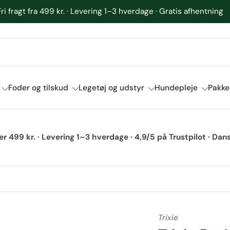
4,9/5 på Trustpilot · 700+ anmeldelser fra glade kunder
Foder og tilskud
Legetøj og udstyr
Hundepleje
Pakke
ver 499 kr. · Levering 1–3 hverdage · 4,9/5 på Trustpilot · D
Trixie