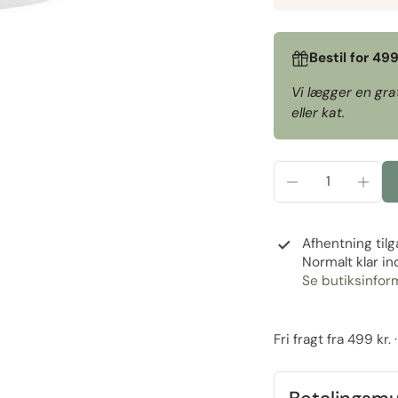
Bestil for 49
Vi lægger en gra
eller kat.
Afhentning til
Normalt klar in
Se butiksinfor
Fri fragt fra 499 kr