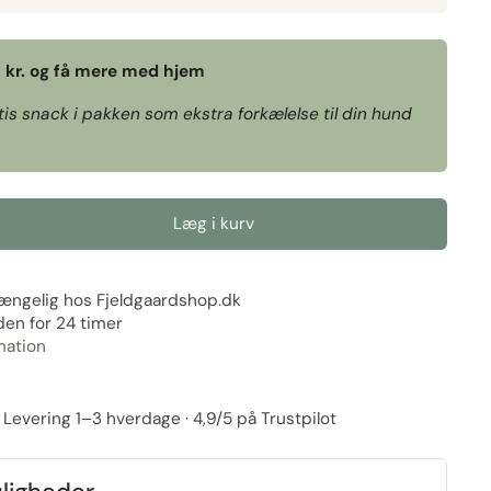
9 kr. og få mere med hjem
tis snack i pakken som ekstra forkælelse til din hund
Læg i kurv
gængelig hos
Fjeldgaardshop.dk
den for 24 timer
mation
. · Levering 1–3 hverdage · 4,9/5 på Trustpilot