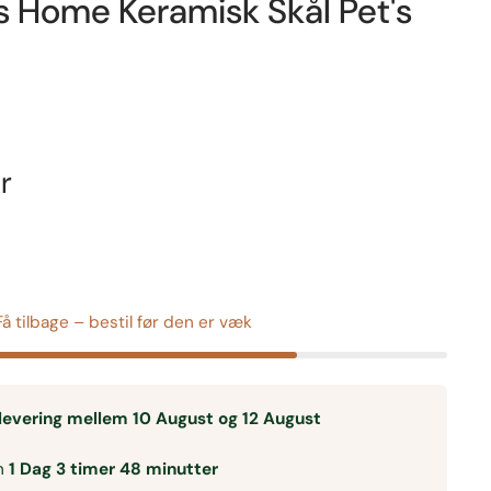
’s Home Keramisk Skål Pet's
r
 Få tilbage – bestil før den er væk
levering mellem 10 August og 12 August
en
1 Dag 3 timer 48 minutter