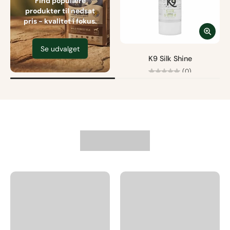
Find populære
produkter til nedsat
pris - kvalitet i fokus.
Se udvalget
K9 Silk Shine
(0)
Fra
95,00 kr
Fri fragt fra 499 kr.
Størrelse
Læg i kurv